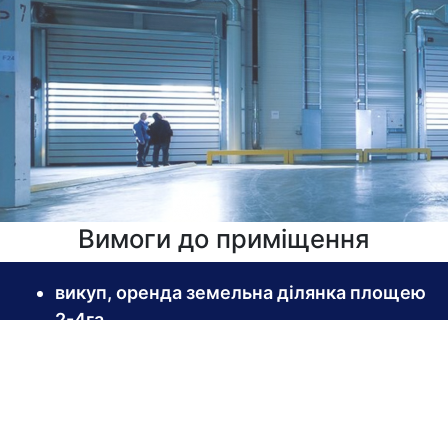
Вимоги до приміщення
викуп, оренда земельна ділянка площею
2-4га
виробниче приміщення від 1000 м2, з
висотою не менше 4, 20 м + офісне
приміщення
наявність технічних ям, кран-балки